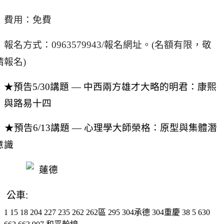
費用：免費
報名方式：0963579943
/
報名網址。
(
名額有限，敬
請報名)
★預告5/30講題 — 中西兩方雄才大略的明君：康熙
與路易十四
★預告6/13講題
— 心理學大師榮格：原型與集體潛
意識
公車:
1
15
18
204
227
235
262
262區
295
304承德
304重慶
38
5
630