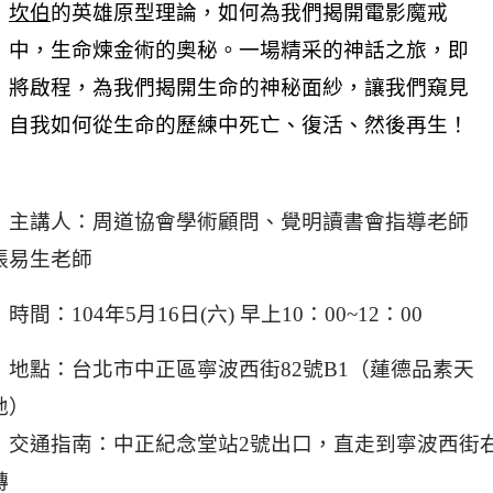
坎伯
的英雄原型理論，如何為我們揭開電影魔戒
中，生命煉金術的奧秘。一場精采的神話之旅，即
將啟程，為我們揭開生命的神秘面紗，讓我們窺見
自我如何從生命的歷練中死亡、復活、然後再生！
主講人：周道協會學術顧問、覺明讀書會指導老師
張易生老師
時間：104年5月16日(六) 早上10：00~12：00
地點：台北市中正區寧波西街82號B1（蓮德品素天
地）
交通指南：中正紀念堂站2號出口，直走到寧波西街
轉