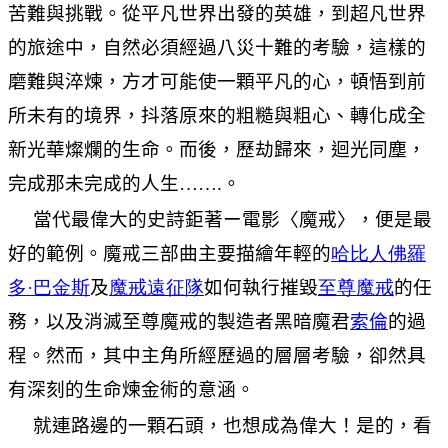
苦難與挑戰。從平凡世界出發的英雄，到超凡世界
的旅途中，自然必須經過八災十難的考驗，這樣的
磨難與淬煉，方才可能使一顆平凡的心，頓悟到前
所未有的境界，抖落原來的粗糙與粗心、轉化成全
新光華燦爛的生命。而後，歷劫歸來，迴光同塵，
完成那未完成的人生…….。
當代最偉大的史詩鉅著ー電影〈魔戒〉，便是最
好的範例。魔戒三部曲主要描繪年輕的
哈比人
佛羅
多·巴金斯
及
魔戒遠征隊
如何執行摧毀
至尊魔戒
的任
務，以及消滅至尊魔戒的製造者黑暗魔君
索倫
的過
程。然而，其中主角所經歷過的層層考驗，卻然具
有深刻的生命煉金術的意涵。
就連路邊的一顆石頭，也想成為偉大！是的，看