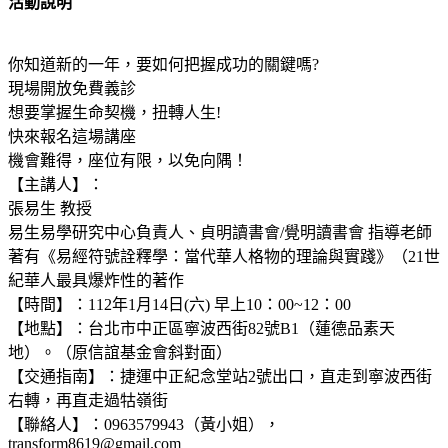
活動說明
你知道新的一年，要如何把握成功的關鍵嗎?
現場開放免費義診
想要掌握生命契機，扭轉人生!
快來報名這場講座
機會難得，座位有限，以免向隅！
【主講人】：
張易生 教授
易生易學研究中心負責人、貞明讀書會/覺明讀書會 指導老師
著有《易經符號詮釋學：當代華人格物的理論與實踐》（21世
紀華人最具爆炸性的著作
【時間】：112年1月14日(六) 早上10：00~12：00
【地點】：台北市中正區寧波西街82號B1（蓮德品素天
地）。（原信誼基金會斜對面）
【交通指南】：捷運中正紀念堂站2號出口，直走到寧波西街
右轉，再直走過牯嶺街
【聯絡人】：0963579943（黃小姐），
transform8619@gmail.com