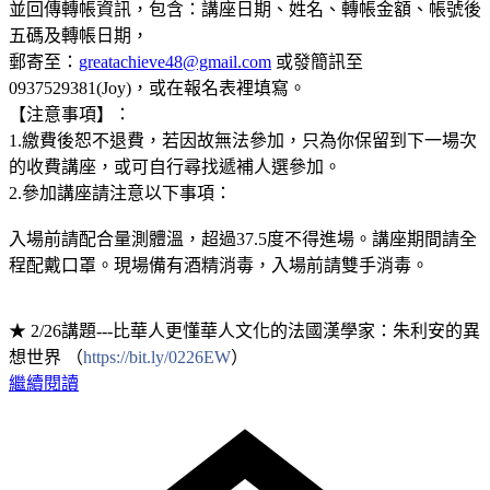
並回傳轉帳資訊，包含：講座日期、姓名、轉帳金額、帳號後
五碼及轉帳日期，
郵寄至：
greatachieve48@gmail.com
或發簡訊至
0937529381(Joy)，或在報名表裡填寫。
【注意事項】：
1.繳費後恕不退費，若因故無法參加，只為你保留到下一場次
的收費講座，或可自行尋找遞補人選參加。
2.參加講座請注意以下事項：
入場前請配合量測體溫，超過37.5度不得進場。講座期間請全
程配戴口罩。現場備有酒精消毒，入場前請雙手消毒。
★ 2/26講題---比華人更懂華人文化的法國漢學家：朱利安的異
想世界 （
https://bit.ly/0226EW
）
繼續閱讀