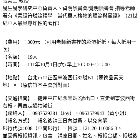
張易生 教授
易生易學研究中心負責人、貞明讀書會/覺明讀書會 指導老師
著有《易經符號詮釋學：當代華人格物的理論與實踐》（21世
紀華人最具爆炸性的著作）
【費用】：300元 （可用老師新書裡的彩蛋折抵，每人抵用一
次）
【名額】：19人
【時間】：111年10月1日(六) 早上10：00~12：00
【地點】：台北市中正區寧波西街82號B1（蓮德品素天
地）。（原信誼基金會斜對面）
【交通指南】：捷運中正紀念堂站2號出口，直走到寧波西街
右轉，再直走過牯嶺街
【聯絡人】：0937529381（Joy），0963579943（黃小姐）
【報名方式】：報名後請三日內繳費，以免向隅！
銀行代號: 008（華南銀行），帳號：121-20-110086-3。
並回傳轉帳資訊，包含：講座日期、姓名、轉帳金額、帳號後