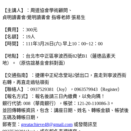
【主講人】：周道協會學術顧問、
貞明讀書會/覺明讀書會 指導老師 張易生
【費用】：300元
【名額】：19人
【時間】：111年3月26日(六) 早上10：00~12：00
【地點】：台北市中正區寧波西街82號B1（蓮德品素天
地）。（原信誼基金會斜對面）
【交通指南】：捷運中正紀念堂站2號出口，直走到寧波西街
右轉，再直走過牯嶺街
【聯絡人】：0937529381（Joy），0963579943（Register）
【報名方式】：報名後請三日內繳費，以免向隅！
銀行代號: 008（華南銀行），帳號：121-20-110086-3。
並回傳轉帳資訊，包含：講座日期、姓名、轉帳金額、帳號後
五碼及轉帳日期，
郵寄至：
greatachieve48@gmail.com
或發簡訊至