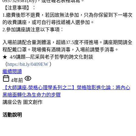
0937529381(Joy)，或在報名表裡填寫。
【注意事項】：
1.繳費後恕不退費，若因故無法參加，只為你保留到下一場次
的收費講座，或可自行尋找遞補人選參加。
2.參加講座請注意以下事項：
入場前請配合量測體溫，超過37.5度不得進場。講座期間請全
程配戴口罩。現場備有酒精消毒，入場前請雙手消毒。
★ 4/9講題---尼采與老子哲學的跨文化對談
（
https://bit.ly/0409EW
）
繼續閱讀
4年前
【大師講座-榮格心理學系列之二】榮格陰影進化論：將內心
黑暗面轉化為生命力的步驟
講座公告
圖文創作
活動說明