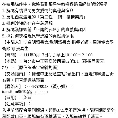
在這場講座中，你將看到張易生教授透過易經符號詮釋學
1. 解碼有情世間男女愛情的奧秘與宿命
2. 反思西蒙波娃的「第二性」 與「愛情契約」
3. 批判沙特的存在主義思想
4. 解碼漢娜鄂蘭「平庸的邪惡」的真義與起因
5. 探討海德格現象學進路的貢獻與侷限
【主講人】：貞明讀書會/覺明讀書會 指導老師、周道協會學
術顧問 張易生
【時間】：111年9月17日(六) 早上10：00~12：00
【地點】：台北市中正區寧波西街82號B1（蓮德品素天
地）。（原信誼基金會斜對面）
【交通指南】：捷運中正紀念堂站2號出口，直走到寧波西街
右轉，再直走過牯嶺街
【聯絡人】：0963579943（黃小姐），
transform8619@gmail.com
【費用】：免費
【注意事項】：
入場前請配合量測體溫，超過37.5度不得進場。講座期間請全
程配戴口罩。現場備有酒精消毒，入場前請雙手消毒。