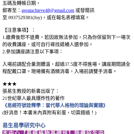
五碼及轉帳日期，
郵寄至：
greatachieve48@gmail.com
或發簡訊
至 0937529381(Joy)，或在報名表裡填寫。
【注意事項】：
1.繳費後恕不退費，若因故無法參加，只為你保留到下一場次
的收費講座，或可自行尋找遞補人選參加。
2.參加講座請注意以下事項：
入場前請配合量測體溫，超過37.5度不得進場。講座期間請全
程配戴口罩。現場備有酒精消毒，入場前請雙手消毒。
★★★
張易生教授的新書出版了：
21世紀華人最具爆炸性的著作
《易經符號詮釋學：當代華人格物的理論與實踐》
(好消息！本書末內頁附有彩蛋，切莫錯過！)
易生易學研究中心
本中心【易經格物基礎班】陸續招生中