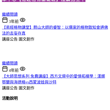
繼續閱讀
3年前
【易經格物講堂】憨山大師的睿智：以儒家的格物致知會通佛
法的去妄存真
講座公告
圖文創作
繼續閱讀
4年前
【大師思想系列 免費講座】西方文壇中的愛情拓樸學：漢娜
鄂蘭與海德格vs西蒙波娃與沙特
講座公告
圖文創作
活動說明