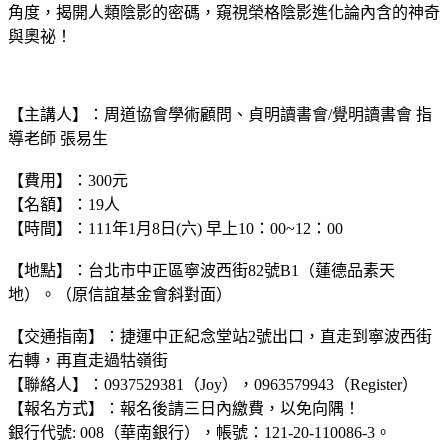
角度，揭開人類陰影的密碼，窺視榮格陰影進化論內含的神奇
與奧祕！
【主講人】：周道協會學術顧問、貞明讀書會/覺明讀書會 指
導老師 張易生
【費用】：300元
【名額】：19人
【時間】：111年1月8日(六) 早上10：00~12：00
【地點】：台北市中正區寧波西街82號B1（蓮德品素天
地）。（原信誼基金會斜對面）
【交通指南】：捷運中正紀念堂站2號出口，直走到寧波西街
右轉，再直走過牯嶺街
【聯絡人】：0937529381（Joy），0963579943（Register）
【報名方式】：報名後請三日內繳費，以免向隅！
銀行代號: 008（華南銀行），帳號：121-20-110086-3。