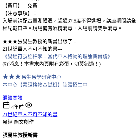
【費用】：免費
【注意事項】：
入場前請配合量測體溫，超過37.5度不得進場。講座期間請全
程配戴口罩。現場備有酒精消毒，入場前請雙手消毒。
★★★張易生教授的新書出版了：
21世紀華人不可不知的書---
《易經符號詮釋學：當代華人格物的理論與實踐》
(好消息！本書末內頁附有彩蛋，切莫錯過！)
★
★
★
易生易學研究中心
本中心【易經格物基礎班】陸續招生中
繼續閱讀
4年前
21世紀華人不可不知的書
易經
圖文創作
張易生教授新書