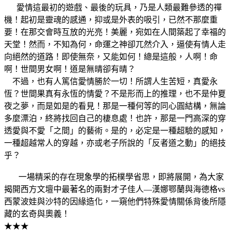
愛情這最初的遊戲、最後的玩具，乃是人類最難參透的禪
機！起初是靈魂的感通，抑或是外表的吸引，已然不那麼重
要！在那交會時互放的光亮！美麗，宛如在人間築起了幸福的
天堂！然而，不知為何，命運之神卻兀然介入，逼使有情人走
向絕然的道路！即使無奈，又能如何！總是這般，人啊！命
啊！世間男女啊！道是無晴卻有晴？
不過，也有人篤信愛情勝於一切！所謂人生苦短，真愛永
恆？世間果真有永恆的情愛？不是形而上的推理，也不是仲夏
夜之夢，而是如是的看見！那是一種何等的同心圓結構，無論
多麼漂泊，終將找回自己的棲息處！也許，那是一門高深的穿
透愛與不愛「之間」的藝術。是的，必定是一種超驗的感知，
一種超越常人的穿越，亦或老子所說的「反者道之動」的絕技
乎？
一場精采的存在現象學的拓樸學省思，即將展開，為大家
揭開西方文壇中最著名的兩對才子佳人—漢娜鄂蘭與海德格vs
西蒙波娃與沙特的因緣造化，一窺他們特殊愛情關係背後所隱
藏的玄奇與奧義！
★★★