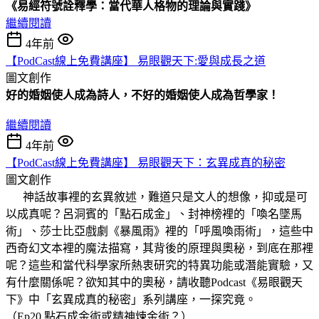
《易經符號詮釋學：當代華人格物的理論與實踐》
繼續閱讀
4年前
【PodCast線上免費講座】 易眼觀天下:愛與成長之道
圖文創作
好的婚姻使人成為詩人，不好的婚姻使人成為哲學家！
繼續閱讀
4年前
【PodCast線上免費講座】 易眼觀天下：玄異成真的秘密
圖文創作
神話故事裡的玄異敘述，難道只是文人的想像，抑或是可
以成真呢？呂洞賓的「點石成金」、封神榜裡的「喚名墜馬
術」、莎士比亞戲劇《暴風雨》裡的「呼風喚雨術」，這些中
西奇幻文本裡的魔法描寫，其背後的原理與奧秘，到底在那裡
呢？這些和當代科學家所熱衷研究的特異功能或潛能實驗，又
有什麼關係呢？欲知其中的奧秘，請收聽Podcast《易眼觀天
下》中「玄異成真的秘密」系列講座，一探究竟。
（Ep20.點石成金術或精神煉金術？）