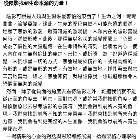
從陰影找到生命本源的力量！
陰影可說是人類與生俱來最害怕的東西了！生命之河，彎彎
曲曲，流變萬端，緣此，生命的歷程自然不可能永遠的順遂，
經歷了無數的激湍，還有暗藏的漩渦後，人類內在的陰影曾幾
何時，遂然形成。此後，那種無以名狀的感覺便蒙上了心頭，
成為了慣性的大腦迴路，在生命特殊的時刻，侵襲著內心，使
人內在產生無與倫比的痛楚、害怕、或折騰！為了逃避這種感
覺，人們想盡一切的方式，無論是屬於精神的，或是肉體的，
有形的，或是無形的方式，有效地，或無效地，掙扎著去與它
辛苦地奮戰！總之，無論如何，就是想掙脫，想逃避那種令人
恐懼而無助的感覺！
然而，除了從負面的角度去看待陰影之外，難道我們就不能
從正面的角度去了解它，面對它嗎？或許當我們換個角度，或
是換個象限去思考陰影的意義時，我們會得到前所未有的發
現，我們會找到前所不知的生命意義，我們會找到前所未有的
力量，我們會看到更完整的人生圖像，我們會獲悉前所未有生
命祕密哩！
一場精采的心靈的對話與思辨即將展開，透過榮格心理學的