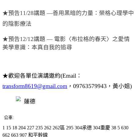
★預告11/28講題
—善用黑暗的力量：榮格心理學中
的陰影療法
★預告12/12講題
— 電影〈布拉格的春天〉之愛情
美學意識：本真自我的追尋
★歡迎各單位演講邀約(Email：
transform8619@gmail.com
，09763579943，黃小姐)
公車:
1
15
18
204
227
235
262
262區
295
304承德
304重慶
38
5
630
662
663
907
和平幹線