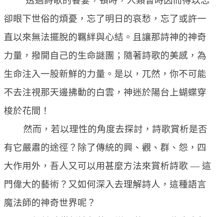
透過詩歌的饗宴，頓時，人類暫時因而得以忘
卻眼下世俗的煩憂，忘了明日的哀愁，忘了或許一
直以來無法擺脫的羈絆與心結。且讓那詩神的神奇
力量，撥開自己的生命謎團；隨著詩歌的美感，為
生命注入一股新鮮的力量。是以，兀然，你不可能
不去注視那天邊拂動的白雲，神迷於陽台上蝴蝶穿
梭於花間！
然而，若以理性的角度去探討，詩歌賞析是否
有它嚴肅的途徑？除了傳統的興、觀、群、怨，四
大作用外，吾人又可以用甚麼方法來賞析詩歌 — 這
門偉大的藝術？又如何深入去理解詩人，這種語言
魔法師的神奇世界呢？