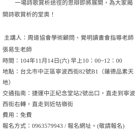
一場詩歌賞析途徑的思辯即將展開，為大家揭
開詩歌賞析的堂奧！
主講人：周道協會學術顧問、覺明讀書會指導老師
張易生老師
時間：104年11月14日(六) 早上10：00~12：00
地點：台北市中正區寧波西街82號B1（蓮德品素天
地）
交通指南：捷運中正紀念堂站2號出口，直走到寧波
西街右轉，直走到近牯嶺街
費用：免費
報名方式：0963579943
/
報名網址。
(
敬請報名)