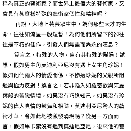
稱為真正的藝術家？而世界上最偉大的藝術家，又
會具有甚麼樣特殊的藝術家個性和精神呢？
再說，大地上芸芸眾生中，為何那些天才的生
命，往往如流星一般短暫！為何他們所留下的卻往
往是不朽的佳作，引發人們無盡而雋永的嘆息？
質言之，特殊的人物，自有其特殊的際遇！試
想，假如男主角莫迪利亞尼沒有遇上女主角珍妮！
假如他們兩人的情愛關係，不慘遭珍妮的父親所阻
遏與極力反對！換言之，若非陷入如羅密歐與茱麗
葉般的苦戀情境，如果沒有巧逢知己，如果沒有珍
妮的偉大真情的鼓舞和相隨，莫迪利亞尼驚人的藝
術才華，會如此地被激發湧現嗎？從另一方面而
言，假如畢卡索沒有遇到莫迪尼亞尼，後來他的藝