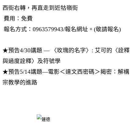
西街右轉，再直走到近牯嶺街
費用：免費
報名方式：0963579943/報名網址。(敬請報名)
★預告4/30講題 — 〈玫瑰的名字〉: 艾可的〈詮釋
與過度詮釋〉及符號學
★預告5/14講題—電影＜達文西密碼＞揭密：解構
宗教學的進路