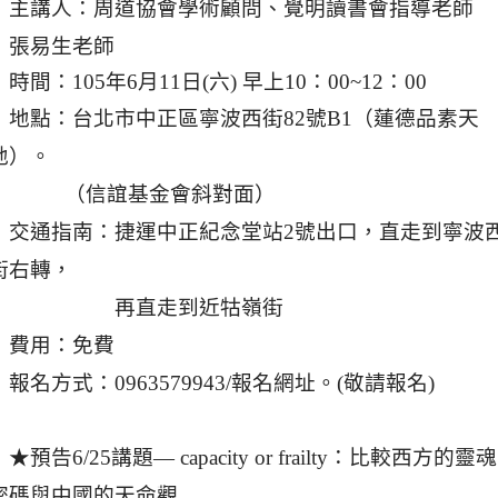
主講人：周道協會學術顧問、覺明讀書會指導老師
張易生老師
時間：105年6月11日(六) 早上10：00~12：00
地點：台北市中正區寧波西街82號B1（蓮德品素天
地）。
（信誼基金會斜對面）
交通指南：捷運中正紀念堂站2號出口，直走到寧波
街右轉，
再直走到近牯嶺街
費用：免費
報名方式：0963579943
/
報名網址。
(
敬請報名)
★預告6/25講題— capacity or frailty：比較西方的靈魂
密碼與中國的天命觀