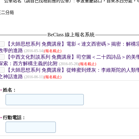
公車站名（請自己找相對應的公車）:
寧波重慶路口，自來水西分處，
正二分局