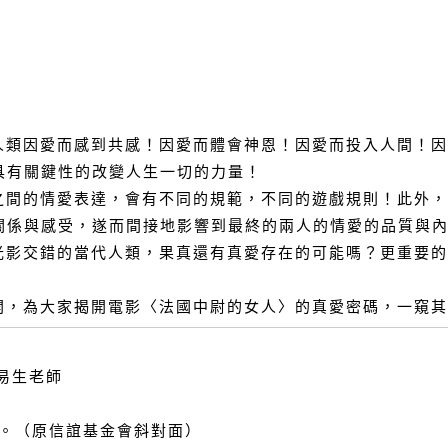
類因愛而感到共感！因愛而體會神恩！因愛而投入人間！因
具有關鍵性的改變人生一切的力量！
間的情愛表達，會有不同的規範，不同的遊戲規則！此外，
關係與感受，遂而間接地影響到最終的兩人的情愛的品質與
影交錯的當代人類，果真還有真愛存在的可能嗎？更重要的
，為大家揭開電影〈法國中尉的女人〉的真愛密碼，一窺其
易生老師
）。（原信誼基金會斜對面）