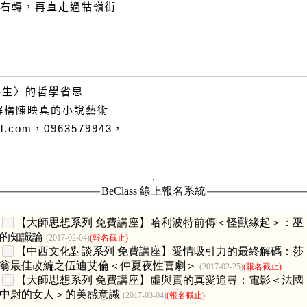
街右轉，再直走過牯嶺街
醫生〉的哲學省思
義：解構陳映真的小說藝術
.com，0963579943，