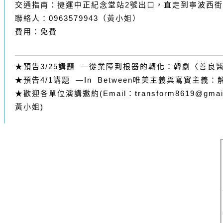
交通指南：捷運中正紀念堂站2號出口，直走到寧波西
聯絡人：0963579943（黃小姐）
費用：免費
★預告3/25講題 —從業障到根器的轉化：韓劇〈善良
★預告4/1講題 —In Between唯美主義與寫實主
★歡迎各單位演講邀約(Email：transform8619@gmail
黃小姐)