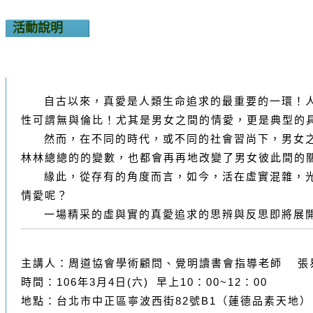
活動說明
自古以來，真愛是人類生命追求的最重要的一環！人
性可謂無與倫比！尤其是男女之間的情愛，更是典型的
然而，在不同的時代，或不同的社會習尚下，男女之
林林總總的的變數，也都會再再地改變了男女彼此間的
緣此，從存有的角度而言，如今，活在虛實混雜，光
情愛呢？
一場精采的虛與實的真愛追求的思辨與反思即將展開
主講人：周道協會學術顧問、覺明讀書會指導老師 張
時間：106年3月4日(六) 早上10：00~12：00
地點：台北市中正區寧波西街82號B1（蓮德品素天地